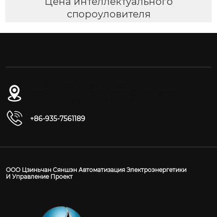
Цена интеллектуального
спороуловителя
№ 54-1, дорога Дунган, Восточный
промышленный парк, уезд Юнчан, город
Цзиньчан, провинция Ганьсу
+86-935-7561189
ООО Цзиньчан Сяншэн Автоматизация Электроэнергетики
И Управление Проект