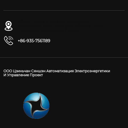
№ 54-1, дорога Дунган, Восточный
промышленный парк, уезд Юнчан, город
Цзиньчан, провинция Ганьсу
+86-935-7561189
ООО Цзиньчан Сяншэн Автоматизация Электроэнергетики
И Управление Проект