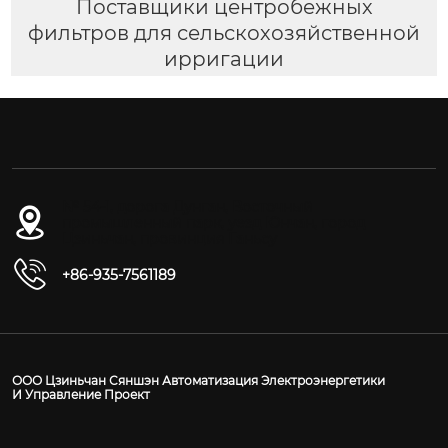
Поставщики центробежных
фильтров для сельскохозяйственной
ирригации
№ 54-1, дорога Дунган, Восточный
промышленный парк, уезд Юнчан, город
Цзиньчан, провинция Ганьсу
+86-935-7561189
ООО Цзиньчан Сяншэн Автоматизация Электроэнергетики
И Управление Проект