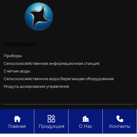
Продукция
Приборы
Сельскохозяйственная информационная станция
Счетчик воды
Сельскохозяйственное водосберегающее оборудование
Модуль дозирования управления
Авторское право©ООО Цзиньчан Сяншэн Автоматизация
Электроэнергетики И Управление Проект




Главная
Продукция
О Нас
Контакты