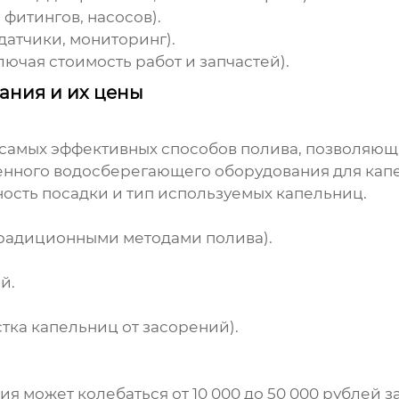
фитингов, насосов).
датчики, мониторинг).
лючая стоимость работ и запчастей).
ания и их цены
самых эффективных способов полива, позволяющи
енного водосберегающего оборудования
для кап
тность посадки и тип используемых капельниц.
традиционными методами полива).
й.
тка капельниц от засорений).
 может колебаться от 10 000 до 50 000 рублей з