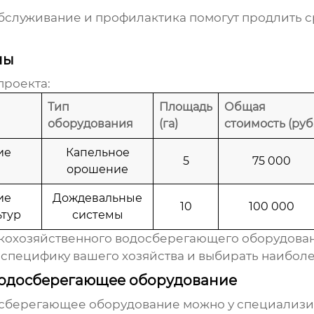
бслуживание и профилактика помогут продлить с
ны
проекта:
Тип
Площадь
Общая
оборудования
(га)
стоимость (руб.
ие
Капельное
5
75 000
орошение
ие
Дождевальные
10
100 000
ьтур
системы
кохозяйственного водосберегающего оборудова
ь специфику вашего хозяйства и выбирать наибо
 водосберегающее оборудование
осберегающее оборудование
можно у специализи