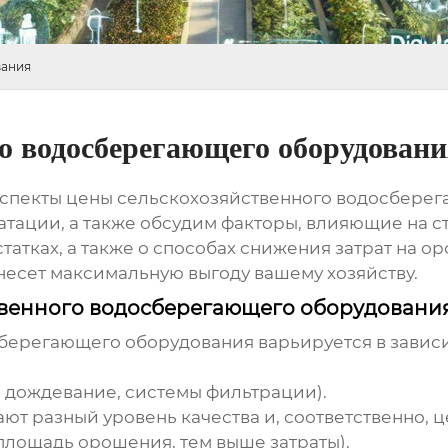
вания
о водосберегающего оборудовани
аспекты
цены сельскохозяйственного водосбере
атации, а также обсудим факторы, влияющие на ст
татках, а также о способах снижения затрат на 
несет максимальную выгоду вашему хозяйству.
ственного водосберегающего оборудовани
сберегающего оборудования
варьируется в завис
 дождевание, системы фильтрации).
т разный уровень качества и, соответственно, ц
площадь орошения, тем выше затраты).