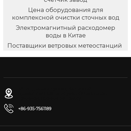
Цена оборудования для
комплексной очистки сточных вод
Электромагнитный расходомер
воды в Китае
Поставщики ветровых метеостанций
№ 54-1, дорога Дунган, Восточный
промышленный парк, уезд Юнчан, город
Цзиньчан, провинция Ганьсу
+86-935-7561189