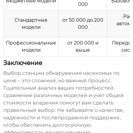
Бюджетные модели
Базовое
000
Рас
Стандартные
от 50 000 до 200
автома
модели
000
Профессиональные
от 200 000 и
Передов
модели
выше
сист
Заключение
Выбор
станции обнаружения насекомых
по
цене – это сложный, но важный процесс.
Тщательный анализ ваших потребностей,
сравнение различных моделей и учет общей
стоимости владения помогут вам сделать
правильный выбор. Не забывайте о качестве,
надежности и послепродажной поддержке,
чтобы обеспечить долгосрочную
эффективность вашего решения.