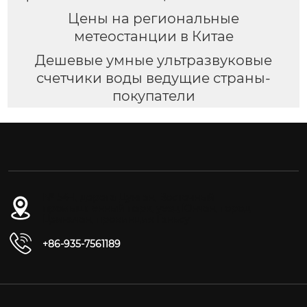
Цены на региональные
метеостанции в Китае
Дешевые умные ультразвуковые
счетчики воды ведущие страны-
покупатели
№ 54-1, дорога Дунган, Восточный
промышленный парк, уезд Юнчан, город
Цзиньчан, провинция Ганьсу
+86-935-7561189