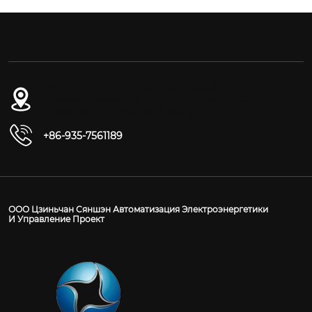
№ 54-1, дорога Дунган, Восточный
промышленный парк, уезд Юнчан, город
Цзиньчан, провинция Ганьсу
+86-935-7561189
ООО Цзиньчан Сяншэн Автоматизация Электроэнергетики
И Управление Проект