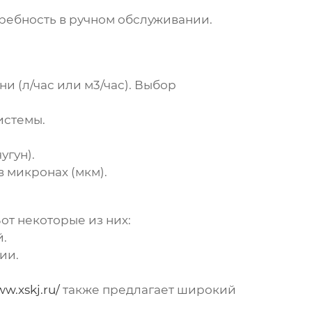
ребность в ручном обслуживании.
 (л/час или м3/час). Выбор
истемы.
угун).
 микронах (мкм).
Вот некоторые из них:
.
ии.
ww.xskj.ru/
также предлагает широкий