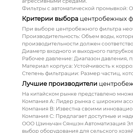
агрессивными средами.
Фильтры с автоматической промывкой:
О
Критерии выбора
центробежных ф
При выборе
центробежного фильтра
нео
Производительность:
Объем воды, которы
производительности должен соответств
Диаметр входного и выходного патрубков
Рабочее давление:
Диапазон давления, п
Материал корпуса:
Устойчивость к корроз
Степень фильтрации:
Размер частиц, кот
Лучшие производители
центробеж
На китайском рынке представлено множ
Компания А:
Лидер рынка с широким асс
Компания B:
Известна своими инновацио
Компания C:
Предлагает доступные и над
ООО Цзиньчан Сяншэн Автоматизация Эл
выбор оборудования для сельского хозя