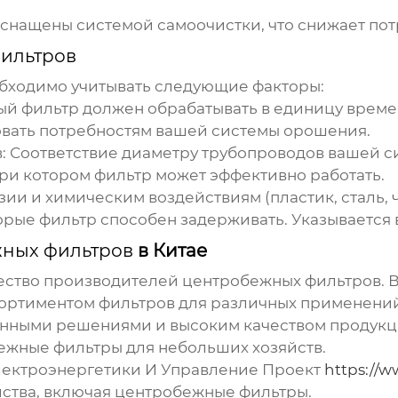
снащены системой самоочистки, что снижает пот
ильтров
бходимо учитывать следующие факторы:
й фильтр должен обрабатывать в единицу времени
овать потребностям вашей системы орошения.
:
Соответствие диаметру трубопроводов вашей с
ри котором фильтр может эффективно работать.
ии и химическим воздействиям (пластик, сталь, ч
орые фильтр способен задерживать. Указывается в
ных фильтров
в Китае
ество производителей
центробежных фильтров
. 
ортиментом фильтров для различных применений
нными решениями и высоким качеством продукц
ежные фильтры для небольших хозяйств.
ектроэнергетики И Управление Проект
https://w
йства, включая
центробежные фильтры
.