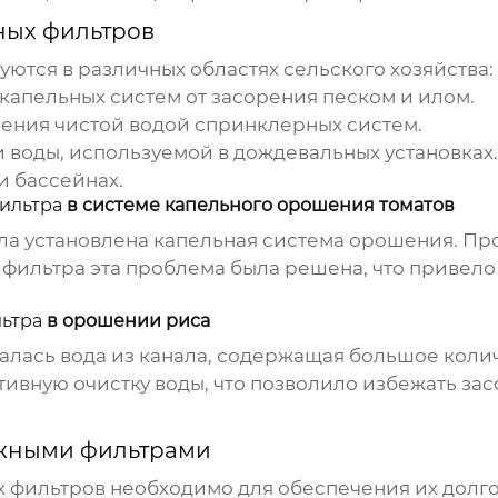
ных фильтров
ются в различных областях сельского хозяйства:
капельных систем от засорения песком и илом.
ения чистой водой спринклерных систем.
 воды, используемой в дождевальных установках.
и бассейнах.
ильтра
в системе капельного орошения томатов
ла установлена капельная система орошения. П
 фильтра
эта проблема была решена, что привел
ьтра
в орошении риса
лась вода из канала, содержащая большое колич
ивную очистку воды, что позволило избежать за
жными фильтрами
 фильтров
необходимо для обеспечения их долго