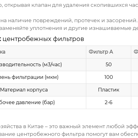
 открывая клапан для удаления скопившихся час
на наличие повреждений, протечек и засорений.
аменяйте уплотнения и другие изнашиваемые де
к
центробежных фильтров
ка
Фильтр A
Ф
водительность (м3/час)
50
пень фильтрации (мкм)
100
Материал корпуса
Пластик
бочее давление (бар)
2-6
зяйства в Китае
– это важный элемент любой эфф
ивание
центробежного фильтра
помогут вам обесп