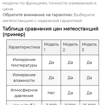
модели по функциям, точности измерений и
цене.
Обратите внимание на гарантию:
Выберите
метеостанцию с надежной гарантией.
Таблица сравнения цен метеостанций
(пример)
Модель
Модель
Модель
Характеристика
1
2
3
Измерение
Да
Да
Да
температуры
Измерение
Да
Да
Да
влажности
Атмосферное
Нет
Да
Да
давление