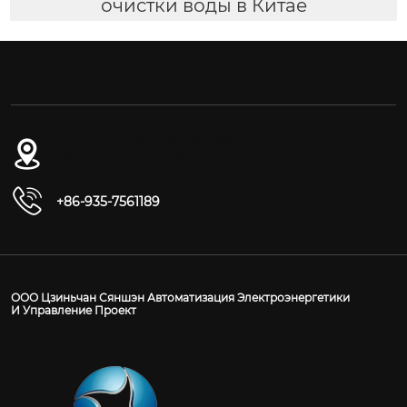
очистки воды в Китае
№ 54-1, дорога Дунган, Восточный
промышленный парк, уезд Юнчан, город
Цзиньчан, провинция Ганьсу
+86-935-7561189
ООО Цзиньчан Сяншэн Автоматизация Электроэнергетики
И Управление Проект