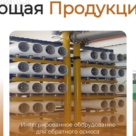
ия
ующая
Продукц
Интегрированное оборудование
для обратного осмоса