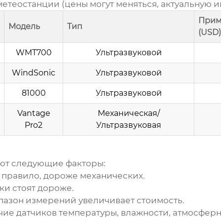
 метеостанции
(цены могут меняться, актуальную 
Прим
Модель
Тип
(USD)
WMT700
Ультразвуковой
WindSonic
Ультразвуковой
81000
Ультразвуковой
Vantage
Механическая/
Pro2
Ультразвуковая
ют следующие факторы:
к правило, дороже механических.
ки стоят дороже.
азон измерений увеличивает стоимость.
е датчиков температуры, влажности, атмосферног