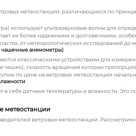
тровых метеостанций
, различающихся по принци
ра) используют ультразвуковые волны для опред
лает их более надежными и долговечными, особен
ластях, от метеорологических исследований до м
и чашечные анемометры)
ются классическими устройствами для измерения
 чашек), скорость вращения которых пропорцион
тупны по
цене на ветровые метеостанции
начальн
влажности
 в себя датчики температуры и влажности. Это п
е метеостанции
изводителей
ветровых метеостанций
. Рассмотрим