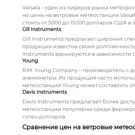
Vaisala - один из лидеров рынка метеор
но
цены на ветровые метеостанции
Vaisa
стоить от 5000 до 15000 долларов США в
Gill Instruments
Gill Instruments предлагает широкий сп
продукция известна своей долговечност
Instruments варьируются в зависимости о
Young
R.M. Young Company – производитель с 
анемометры. Их продукция часто исполь
метеостанций
Young может составлять от
Davis Instruments
Davis Instruments предлагает более дос
метеостанции популярны среди фермеро
сотен долларов.
Сравнение цен на ветровые метео