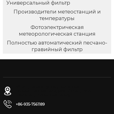
Универсальный фильтр
Производители метеостанций и
температуры
Фотоэлектрическая
метеорологическая станция
Полностью автоматический песчано-
гравийный фильтр
№ 54-1, дорога Дунган, Восточный
промышленный парк, уезд Юнчан, город
Цзиньчан, провинция Ганьсу
+86-935-7561189