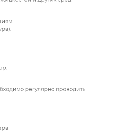
циям:
ра).
ор.
бходимо регулярно проводить
ера.