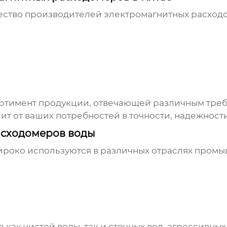
ество производителей
электромагнитных расход
ортимент продукции, отвечающей различным тр
т от ваших потребностей в точности, надежност
асходомеров воды
роко используются в различных отраслях промы
как чистой воды, так и сточных вод, агрессивных