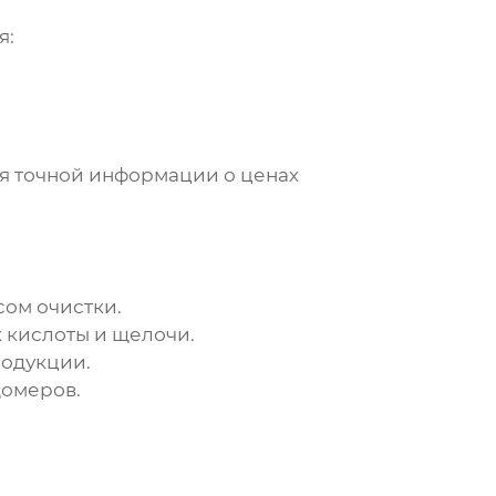
я:
ия точной информации о ценах
сом очистки.
 кислоты и щелочи.
родукции.
домеров
.