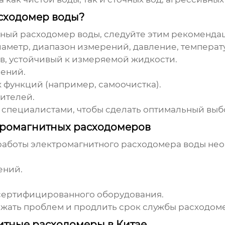
сходомер воды?
тный расходомер воды
, следуйте этим рекоменда
метр, диапазон измерений, давление, температу
в, устойчивый к измеряемой жидкости.
рений.
функций (например, самоочистка).
ителей.
 специалистами, чтобы сделать оптимальный выб
тромагнитных расходомеров
 работы
электромагнитного расходомера воды
нео
ений.
сертифицированного оборудования.
жать проблем и продлить срок службы расходом
итные расходомеры в Китае