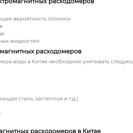
ктромагнитных расходомеров
ющее вероятность поломок
в
де
ных жидкостей
омагнитных расходомеров
ера воды в Китае
необходимо учитывать следую
щая сталь, хастеллой и т.д.)
)
агнитных расходомеров в Китае