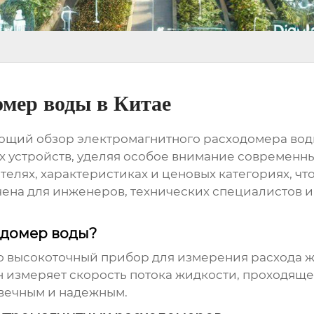
мер воды в Китае
ающий обзор
электромагнитного расходомера вод
х устройств, уделяя особое внимание современны
телях, характеристиках и ценовых категориях, чт
чена для инженеров, технических специалистов и
одомер воды?
то высокоточный прибор для измерения расхода ж
 измеряет скорость потока жидкости, проходящей
овечным и надежным.