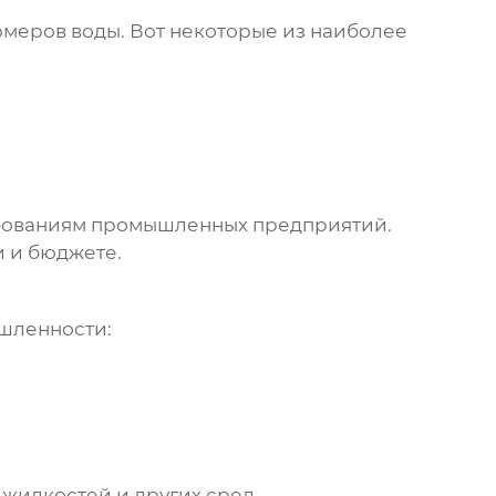
омеров воды
. Вот некоторые из наиболее
ебованиям промышленных предприятий.
и и бюджете.
шленности:
 жидкостей и других сред.