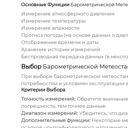
Основные Функции
Барометрической Мете
Измерение атмосферного давления
Измерение температуры
Измерение влажности
Прогноз погоды (на основе данных о дав
Отображение времени и даты
Хранение истории измерений
Беспроводная передача данных (в некот
Выбор
Барометрической Метеоста
При выборе
барометрической метеоста
потребностям и условиям эксплуатации в
Критерии Выбора
Точность измерений:
Обратите внимание 
погрешность, тем точнее данные.
Диапазон измерений:
Убедитесь, что ди
Дополнительные функции:
Некоторые мет
осадков, ультрафиолетового излучения и т