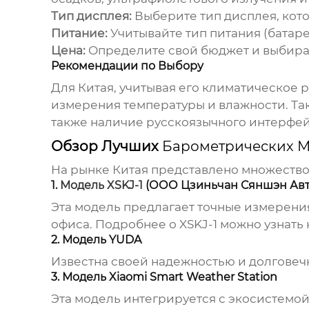
Тип дисплея:
Выберите тип дисплея, кот
Питание:
Учитывайте тип питания (батарей
Цена:
Определите свой бюджет и выбирай
Рекомендации по Выбору
Для Китая, учитывая его климатическое
измерения температуры и влажности. Та
также наличие русскоязычного интерфейс
Обзор Лучших
Барометрических М
На рынке Китая представлено множеств
1.
Модель XSKJ-1
(ООО Цзиньчан Сяншэн Авт
Эта модель предлагает точные измерени
офиса. Подробнее о XSKJ-1 можно узнать 
2. Модель YUDA
Известна своей надежностью и долговеч
3. Модель Xiaomi Smart Weather Station
Эта модель интегрируется с экосистемой