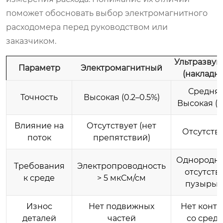
поможет обосновать выбор электромагнитного
расходомера перед руководством или
заказчиком.
Ультразвук
Параметр
Электромагнитный
(накладн
Средняя
Точность
Высокая (0.2–0.5%)
Высокая (1
Влияние на
Отсутствует (нет
Отсутств
поток
препятствий)
Однородно
Требования
Электропроводность
отсутств
к среде
> 5 мкСм/см
пузырьк
Износ
Нет подвижных
Нет конта
деталей
частей
со сред