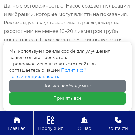
Да, но с осторожностью. Насос создает пульсации
и вибрации, которые могут влиять на показания.
Рекомендуется устанавливать расходомер на
расстоянии не менее 10–20 диаметров трубы
после насоса. Также желательно использовать
гибкие вставки для компенсации вибраций. Если
Мы используем файлы cookie для улучшения
пульсации сильные, может потребоваться
вашего опыта просмотра.
Продолжая использовать этот сайт, вы
настройка фильтрации сигнала в меню
соглашаетесь с нашей
Политикой
преобразователя.
конфиденциальности.
Заключение: инвестиция в
Только необходимые
надежность и эффективность
Принять все
Выбор
электромагнитного расходомера
— это
стратегическое решение для любого




предприятия, работающего с жидкими средами.
Главная
Продукция
О Нас
Контакты
Это не просто прибор учета, а инструмент