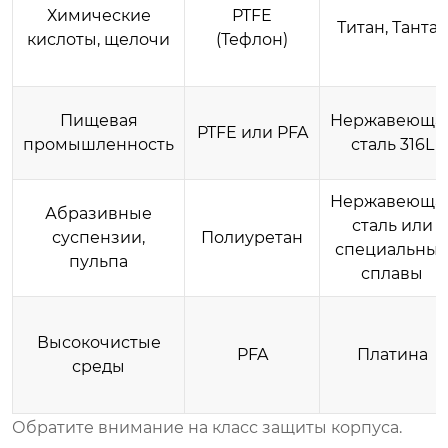
Химические
PTFE
Титан, Тантал
кислоты, щелочи
(Тефлон)
Пищевая
Нержавеюща
PTFE или PFA
промышленность
сталь 316L
Нержавеюща
Абразивные
сталь или
суспензии,
Полиуретан
специальны
пульпа
сплавы
Высокочистые
PFA
Платина
среды
Обратите внимание на класс защиты корпуса.