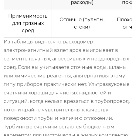
расходы)
пока
Применимость
Отлично (пульпы,
Плохо 
для грязных
стоки)
от ча
сред
Из таблицы видно, что
расходомер
электромагнитный взлет эрсв
выигрывает в
сегменте грязных, агрессивных и неоднородных
сред. Если вы учитываете сточные воды, шламы
или химические реагенты, альтернативы этому
типу приборов практически нет. Ультразвуковые
счетчики хороши для чистых жидкостей и
ситуаций, когда нельзя врезаться в трубопровод,
но они крайне чувствительны к качеству
поверхности трубы и наличию отложений.
Турбинные счетчики остаются бюджетным
вариантом для чистой воды в жилых комплексах,