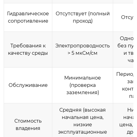
Гидравлическое
Отсутствует (полный
Отсут
сопротивление
проход)
Однор
Требования к
Электропроводность
без пу
качеству среды
> 5 мкСм/см
и тв
час
Период
Минимальное
зам
Обслуживание
(проверка
конта
заземления)
па
Средняя (высокая
Низ
начальная цена,
нача
Стоимость
низкие
цена, 
владения
эксплуатационные
дре