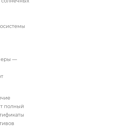
т солнечных
экосистемы
меры —
ы
от
ичие
ет полный
ртификаты
тивов