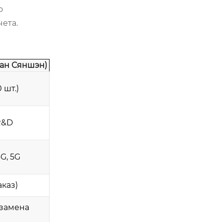
о
чета.
чан Сяншэн)
 шт.)
R&D
G, 5G
аказ)
 замена