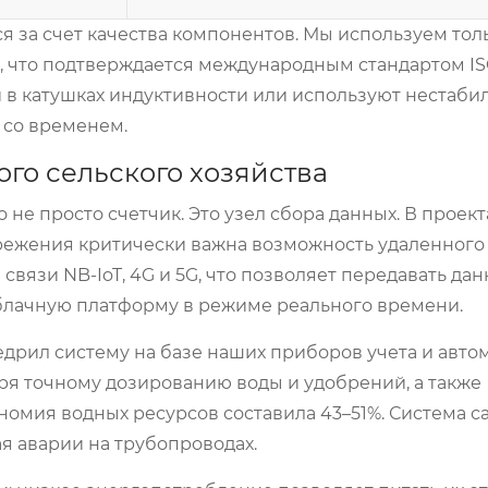
я за счет качества компонентов. Мы используем тол
что подтверждается международным стандартом ISO
и в катушках индуктивности или используют нестаби
 со временем.
ого сельского хозяйства
е просто счетчик. Это узел сбора данных. В проект
ережения критически важна возможность удаленного
язи NB-IoT, 4G и 5G, что позволяет передавать дан
облачную платформу в режиме реального времени.
едрил систему на базе наших приборов учета и авто
ря точному дозированию воды и удобрений, а также
омия водных ресурсов составила 43–51%. Система с
я аварии на трубопроводах.