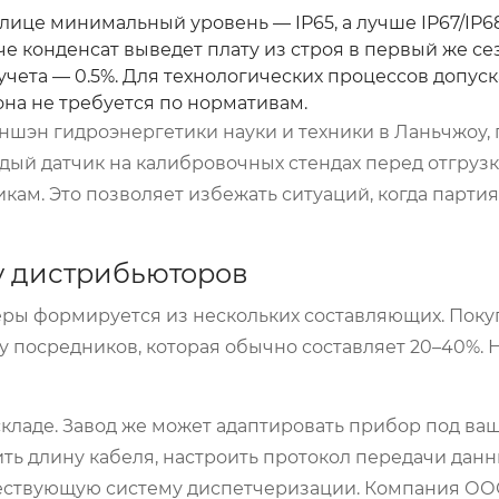
лице минимальный уровень — IP65, а лучше IP67/IP68
 конденсат выведет плату из строя в первый же се
чета — 0.5%. Для технологических процессов допуска
она не требуется по нормативам.
ншэн гидроэнергетики науки и техники в Ланьчжоу, 
ый датчик на калибровочных стендах перед отгрузк
кам. Это позволяет избежать ситуаций, когда партия
 у дистрибьюторов
ры формируется из нескольких составляющих. Поку
 посредников, которая обычно составляет 20–40%. 
 складе. Завод же может адаптировать прибор под в
ть длину кабеля, настроить протокол передачи дан
уществующую систему диспетчеризации. Компания О