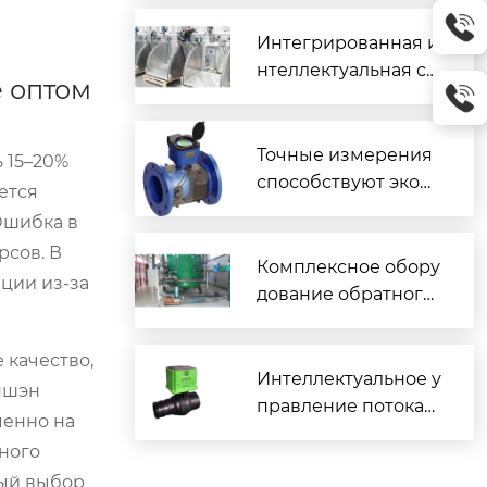
Интегрированная и
нтеллектуальная си
 оптом
стема управления и
измерения шлюзов
ого затвора
Точные измерения
 15–20%
способствуют экон
ется
омии промышленн
Ошибка в
ой воды: высокоэф
рсов. В
фективные ультраз
Комплексное обору
ции из-за
вуковые расходоме
дование обратного
ры для трубопрово
осмоса: фокус на пр
дов
омышленном водос
 качество,
бережении и интел
Интеллектуальное у
ншэн
лектуальной эксплу
правление потокам
менно на
атации и техническ
и — создавая будущ
ного
ом обслуживании
ее: «Умные» клапан
ный выбор