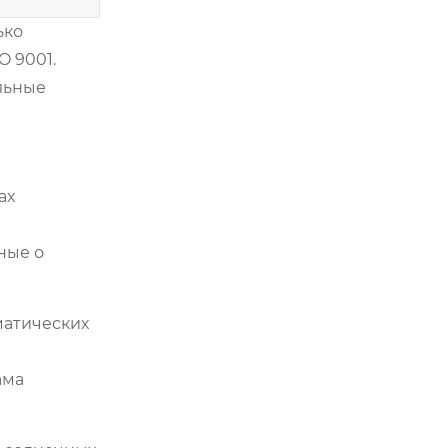
ько
 9001.
льные
ах
ные о
матических
ама