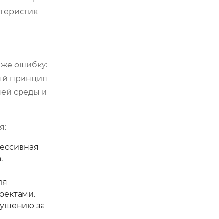
ы открывают новую
ктеристик
эру в управлении с
ельским хозяйство
м.
 же ошибку:
ный принцип
ней среды и
я:
рессивная
.
ля
оектами,
рушению за