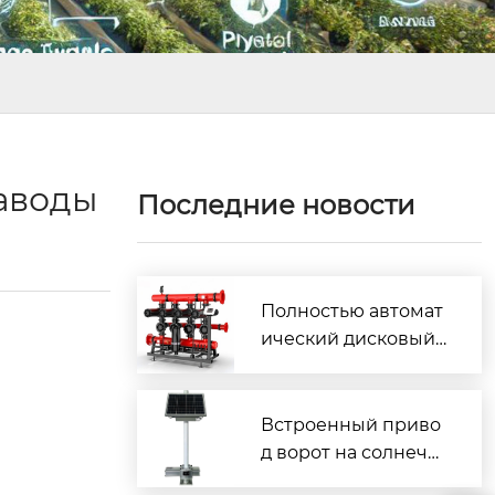
заводы
Последние новости
Полностью автомат
ический дисковый
фильтр с обратной
промывкой
Встроенный приво
д ворот на солнечн
ых батареях