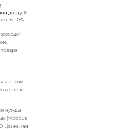
.
зон дождей.
ется 1.0%.
проходят
ой,
 товара
пая оптом
Но главная
аши нужды
ных (Modbus
ОО Цзиньчан