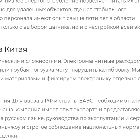
: низкое энергопотребление позволяет питать их о
но для удаленных объектов, где нет стабильного
 персонала имеют опыт свыше пяти лет в области
только с выбором датчика, но и с настройкой всей 
з Китая
стическими сложностями. Электромагнитные расходо
или грубая погрузка могут нарушить калибровку. М
 материалами и фиксируем электронику отдельно 
ия. Для ввоза в РФ и страны ЕАЭС необходимо нал
 Наша компания имеет опыт экспорта и предоставля
на русском языке, руководства по эксплуатации и се
Ланьчжоу и строгое соблюдение национальных норма
сделки.