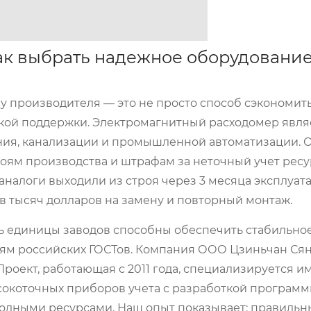
ак выбрать надежное оборудование
 производителя — это не просто способ сэкономить
ской поддержки.
Электромагнитный расходомер
явля
ния, канализации и промышленной автоматизации. 
оям производства и штрафам за неточный учет ресу
аналоги выходили из строя через 3 месяца эксплуата
ов тысяч долларов на замену и повторный монтаж.
ь единицы заводов способны обеспечить стабильное
иям российских ГОСТов. Компания
ООО Цзиньчан Ся
Проект
, работающая с 2011 года, специализируется и
сокоточных приборов учета с разработкой программ
водными ресурсами. Наш опыт показывает: правиль