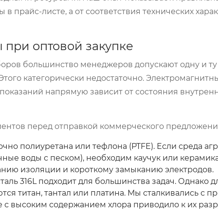
 в прайс-листе, а от соответствия технических хара
 при оптовой закупке
оров большинство менеджеров допускают одну и ту
 Этого категорически недостаточно. Электромагнит
 показаний напрямую зависит от состояния внутрен
лиентов перед отправкой коммерческого предложени
чно полиуретана или тефлона (PTFE). Если среда аг
ные воды с песком), необходим каучук или керамика
нию изоляции и короткому замыканию электродов.
аль 316L подходит для большинства задач. Однако д
ся титан, тантал или платина. Мы сталкивались с пр
де с высоким содержанием хлора приводило к их раз