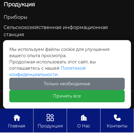
Продукция
Приборы
Сельскохозяйственная информационная
станция
Счетчик воды
Мы используем файлы cookie для улучшения
Сельскохозяйственное водосберегающее
вашего опыта просмотра.
оборудование
Продолжая использовать этот сайт, вы
соглашаетесь с нашей
Политикой
Модуль дозирования управления
конфиденциальности.
Только необходимые
Принять все
Авторское право©ООО Цзиньчан Сяншэн
Автоматизация Электроэнергетики И
Управление Проект




Главная
Продукция
О Нас
Контакты