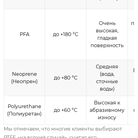
Очень
пр
высокая,
PFA
до +180 °C
гладкая
поверхность
Средняя
В
Neoprene
(вода,
до +80 °C
(Неопрен)
сточные
воды)
Высокая к
П
Polyurethane
до +60 °C
абразивному
г
(Полиуретан)
износу
Мы отмечаем, что многие клиенты выбирают
PTFE «на всякий случай», считая его