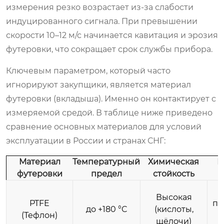
измерения резко возрастает из-за слабости
индуцированного сигнала. При превышении
скорости 10–12 м/с начинается кавитация и эрозия
футеровки, что сокращает срок службы прибора.
Ключевым параметром, который часто
игнорируют закупщики, является материал
футеровки (вкладыша). Именно он контактирует с
измеряемой средой. В таблице ниже приведено
сравнение основных материалов для условий
эксплуатации в России и странах СНГ:
Материал
Температурный
Химическая
Р
футеровки
предел
стойкость
Высокая
PTFE
пр
до +180 °C
(кислоты,
(Тефлон)
щёлочи)