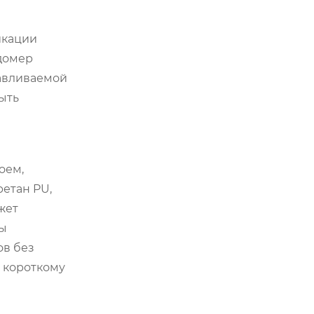
икации
домер
навливаемой
ыть
оем,
ретан PU,
жет
Мы
ов без
к короткому