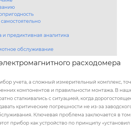
ичине
иванию
опригодность
ь самостоятельно
 и предиктивная аналитика
амотное обслуживание
электромагнитного расходомера
ибор учета, а сложный измерительный комплекс, то
ренних компонентов и правильности монтажа. В наш
тно сталкивались с ситуацией, когда дорогостояще
авать критические погрешности не из-за заводского
бслуживания. Ключевая проблема заключается в том,
от прибор как устройство по принципу «установил 