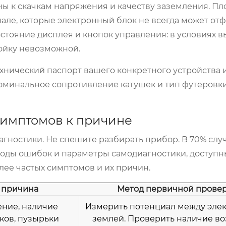
ы к скачкам напряжения и качеству заземления. Пл
але, которые электронный блок не всегда может от
стояние дисплея и кнопок управления: в условиях 
ройку невозможной.
хнический паспорт вашего конкретного устройства 
оминальное сопротивление катушек и тип футеровки
симптомов к причине
гностики. Не спешите разбирать прибор. В 70% слу
оды ошибок и параметры самодиагностики, доступн
ее частых симптомов и их причин.
 причина
Метод первичной прове
ение, наличие
Измерить потенциал между эле
ков, пузырьки
землей. Проверить наличие в