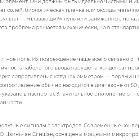
й элемент. Они должны быть идеально чистыми и и
ет солей, биологическая пленка или оксиды металл
езультат — «плавающий» нуль или заниженные показ
эта проблема решается механически, но в стандартн
итное поле. Их повреждение чаще всего связано с 
тичность кабельного ввода нарушена, конденсат про
ерка сопротивления катушек омметром — первый ш
сопротивление обычно находится в диапазоне от 50 
 указано в паспорте). Значительное отклонение от 
й части.
ольтные сигналы с электродов. Современные конве
О Цзиньчан Сяншэн
, оснащены мощными микропро