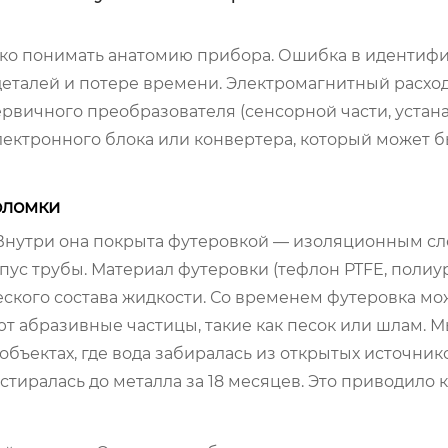
тко понимать анатомию прибора. Ошибка в идентиф
деталей и потере времени. Электромагнитный расхо
первичного преобразователя (сенсорной части, уста
лектронного блока или конвертера, который может б
оломки
Внутри она покрыта футеровкой — изоляционным сл
ус трубы. Материал футеровки (тефлон PTFE, полиу
еского состава жидкости. Со временем футеровка мо
ют абразивные частицы, такие как песок или шлам. 
объектах, где вода забиралась из открытых источник
тиралась до металла за 18 месяцев. Это приводило 