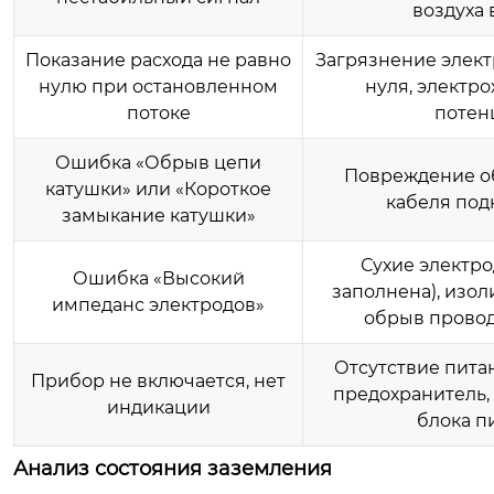
воздуха 
Показание расхода не равно
Загрязнение элек
нулю при остановленном
нуля, электр
потоке
потен
Ошибка «Обрыв цепи
Повреждение о
катушки» или «Короткое
кабеля по
замыкание катушки»
Сухие электро
Ошибка «Высокий
заполнена), изо
импеданс электродов»
обрыв провод
Отсутствие пита
Прибор не включается, нет
предохранитель,
индикации
блока п
Анализ состояния заземления