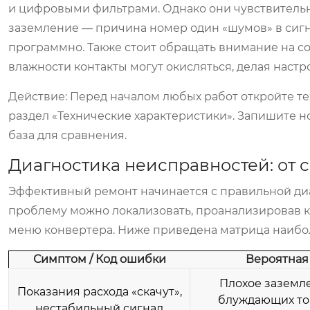
и цифровыми фильтрами. Однако они чувствительн
заземление — причина номер один «шумов» в сигн
программно. Также стоит обращать внимание на со
влажности контакты могут окисляться, делая наст
Действие:
Перед началом любых работ откройте те
раздел «Технические характеристики». Запишите н
база для сравнения.
Диагностика неисправностей: от 
Эффективный ремонт начинается с правильной диа
проблему можно локализовать, проанализировав к
меню конвертера. Ниже приведена матрица наибол
Симптом / Код ошибки
Вероятная
Плохое заземл
Показания расхода «скачут»,
блуждающих то
нестабильный сигнал