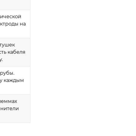
тической
ектроды на
атушек
ть кабеля
.
рубы.
у каждым
леммах
анители