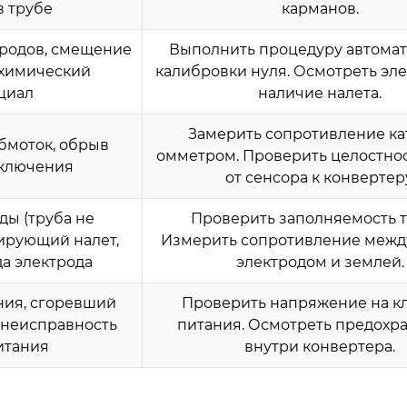
в трубе
карманов.
тродов, смещение
Выполнить процедуру автома
охимический
калибровки нуля. Осмотреть эл
циал
наличие налета.
Замерить сопротивление к
бмоток, обрыв
омметром. Проверить целостнос
дключения
от сенсора к конвертеру
ды (труба не
Проверить заполняемость т
лирующий налет,
Измерить сопротивление межд
а электрода
электродом и землей.
ния, сгоревший
Проверить напряжение на к
 неисправность
питания. Осмотреть предохр
итания
внутри конвертера.