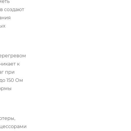
меть
ов создают
ания
ых
перегревом
никает к
аг при
до 150 Ом
нормы
ртеры,
цессорами