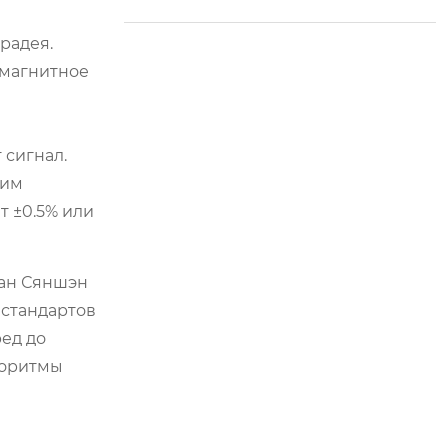
ы открывают новую
эру в управлении с
радея.
ельским хозяйство
 магнитное
м.
 сигнал.
ким
т ±0.5% или
чан Сяншэн
стандартов
ед до
горитмы