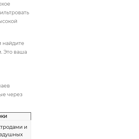
охое
фильтровать
высокой
и найдите
. Это ваша
чаев
ые через
рки
ктродами и
оздушных