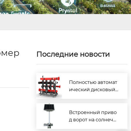
омер
Последние новости
Полностью автомат
ический дисковый
фильтр с обратной
промывкой
Встроенный приво
д ворот на солнечн
ых батареях