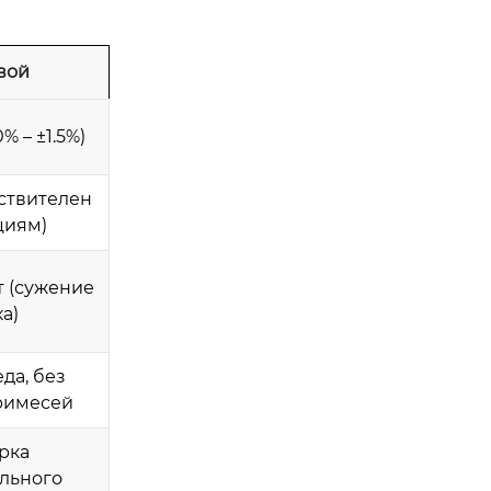
вой
% – ±1.5%)
ствителен
циям)
 (сужение
а)
да, без
римесей
рка
льного