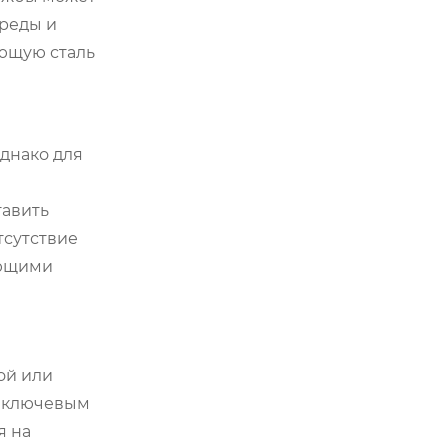
среды и
ющую сталь
днако для
тавить
тсутствие
ающими
ой или
о ключевым
я на