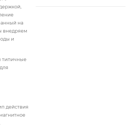
ы открывают новую
держкой,
эру в управлении с
ельским хозяйство
ление
м.
ванный на
ы внедряем
воды и
м типичные
 для
ип действия
 магнитное
,