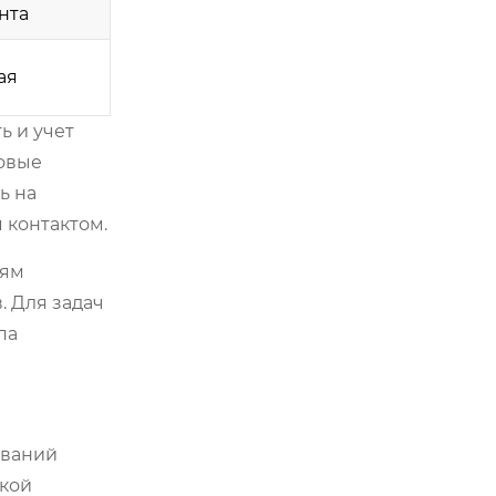
нта
ая
ь и учет
ковые
ь на
 контактом.
иям
. Для задач
па
ований
мкой