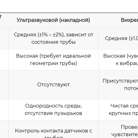
т
Ультразвуковой (накладной)
Вихре
Средняя (±1% – ±2%), зависит от
Средняя (±1.0
состояния трубы
Высокая (требует идеальной
Высокая (чув
геометрии трубы)
к вибра
Присутствуют
Отсутствуют
поток
Однородность среды,
Чистая сре
отсутствие пузырьков
крупных п
Прове
Контроль контакта датчиков с
чувствите