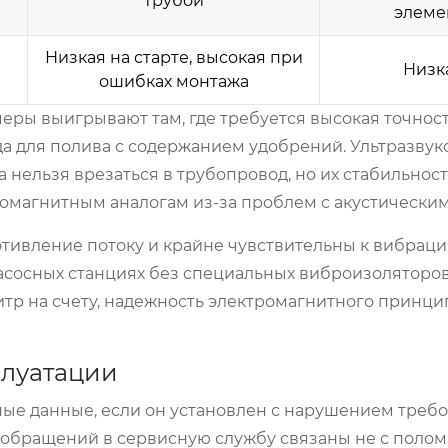
трубой
элеме
Низкая на старте, высокая при
Низк
ошибках монтажа
еры выигрывают там, где требуется высокая точност
ода для полива с содержанием удобрений. Ультразву
нельзя врезаться в трубопровод, но их стабильност
ромагнитным аналогам из-за проблем с акустическим
отивление потоку и крайне чувствительны к вибрац
асосных станциях без специальных виброизоляторов
итр на счету, надежность электромагнитного принци
плуатации
ые данные, если он установлен с нарушением треб
% обращений в сервисную службу связаны не с поло