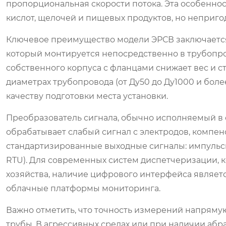
пропорциональная скорости потока. Эта особеннос
кислот, щелочей и пищевых продуктов, но неприг
Ключевое преимущество модели ЭРСВ заключается 
который монтируется непосредственно в трубопр
собственного корпуса с фланцами снижает вес и с
диаметрах трубопровода (от Ду50 до Ду1000 и боле
качеству подготовки места установки.
Преобразователь сигнала, обычно исполняемый в о
обрабатывает слабый сигнал с электродов, компе
стандартизированные выходные сигналы: импульс
RTU). Для современных систем диспетчеризации, 
хозяйства, наличие цифрового интерфейса являет
облачные платформы мониторинга.
Важно отметить, что точность измерений напряму
трубы. В агрессивных средах или при наличии абр