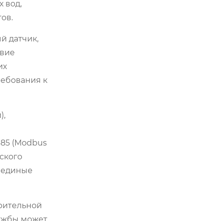
 вод,
ов.
й датчик,
твие
их
ребования к
),
85 (Modbus
ского
в единые
ерительной
лужбы может