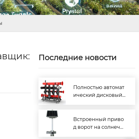
ы
авщик:
Последние новости
Полностью автомат
ический дисковый
фильтр с обратной
промывкой
Встроенный приво
д ворот на солнечн
ых батареях