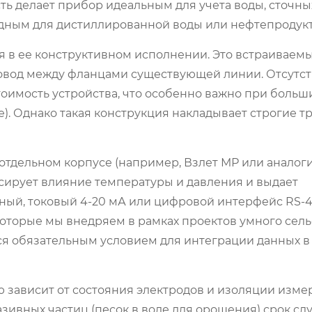
ть делает прибор идеальным для учета воды, сточных
одным для дистиллированной воды или нефтепродукт
в ее конструктивном исполнении. Это встраиваемы
овод между фланцами существующей линии. Отсутс
тоимость устройства, что особенно важно при больш
е). Однако такая конструкция накладывает строгие т
тдельном корпусе (например, Взлет МР или аналоги
нсирует влияние температуры и давления и выдает
ный, токовый 4-20 мА или цифровой интерфейс RS-4
которые мы внедряем в рамках проектов умного сель
ся обязательным условием для интеграции данных 
ю зависит от состояния электродов и изоляции изм
азивных частиц (песок в воде для орошения) срок с