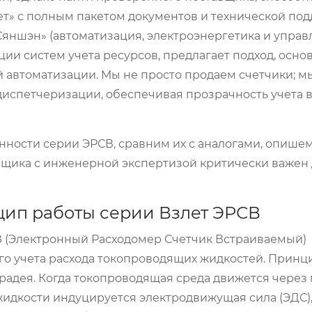
т» с полным пакетом документов и технической под
яншэн» (автоматизация, электроэнергетика и управ
ии систем учета ресурсов, предлагает подход, осно
 автоматизации. Мы не просто продаем счетчики; м
диспетчеризации, обеспечивая прозрачность учета 
нности серии ЭРСВ, сравним их с аналогами, опише
вщика с инженерной экспертизой критически важен
цип работы серии Взлет ЭРСВ
 (Электронный Расходомер Счетчик Встраиваемый)
го учета расхода токопроводящих жидкостей. Принц
радея. Когда токопроводящая среда движется через
жидкости индуцируется электродвижущая сила (ЭДС)