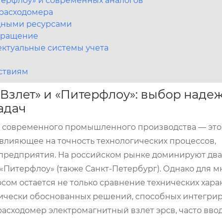
терфлоу» и современных аналогов
 расходомера
дными ресурсами
вращение
ектуальные системы учета
ствиям
Взлет» и «Питерфлоу»: выбор наде
адач
х современного промышленного производства — это
 влияющее на точность технологических процессов,
 предприятия. На российском рынке доминируют дв
 «Питерфлоу» (также Санкт-Петербург). Однако для м
ом остается не только сравнение технических хара
омически обоснованных решений, способных интегрир
расходомер электромагнитный взлет эрсв
, часто вво