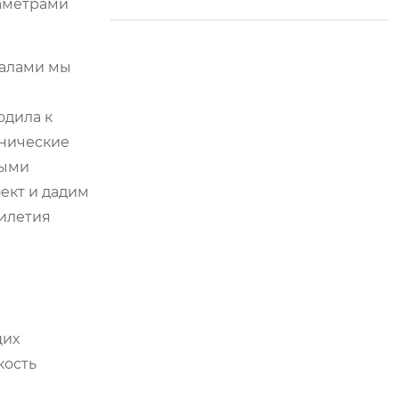
ы открывают новую
аметрами
эру в управлении с
ельским хозяйство
налами мы
м.
одила к
хнические
ными
ект и дадим
тилетия
щих
кость