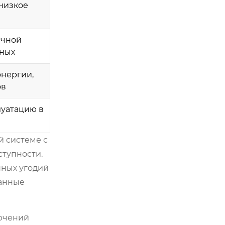
низкое
ачной
ных
энергии,
ов
луатацию в
й системе с
ступности.
нных угодий
ванные
лючений