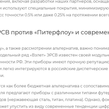
ения, включая разработки наших партнеров, оснащ
ли используют специальные покрытия, минимизиру
сс точности 0.5% или даже 0.25% на протяжении всег
РСВ против «Питерфлоу» и соврем
», а также рассмотрении альтернатив, важно поним
Модельный ряд «Взлет» ЭРСВ известен своей модуль
нности РФ. Эти приборы имеют прочную репутацию
 легко интегрируются в российские диспетчерские
и.
тся как более бюджетная альтернатива с сопостави
еля предлагают приборы с различными типами футе
дов (нержавеющая сталь, титан, платина). Однако, фо
 может упустить из виду современные тенденции циф