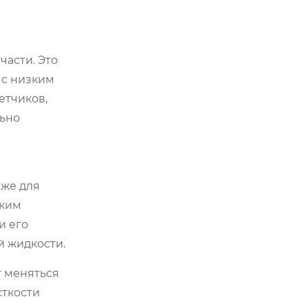
части. Это
 с низким
етчиков,
льно
иже для
аким
и его
й жидкости.
т меняться
сткости