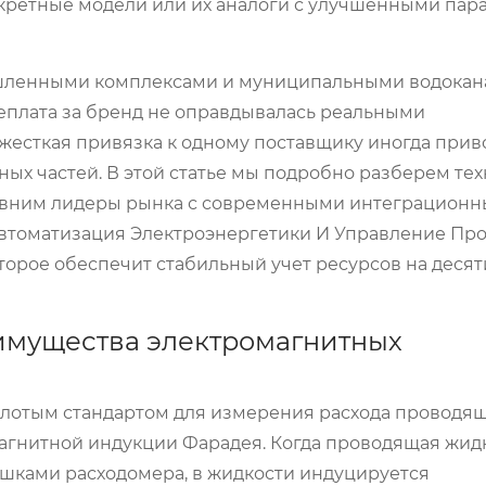
кретные модели или их аналоги с улучшенными пар
ышленными комплексами и муниципальными водока
реплата за бренд не оправдывалась реальными
жесткая привязка к одному поставщику иногда прив
ных частей. В этой статье мы подробно разберем те
равним лидеры рынка с современными интеграцион
томатизация Электроэнергетики И Управление Про
торое обеспечит стабильный учет ресурсов на деся
имущества электромагнитных
олотым стандартом для измерения расхода проводя
магнитной индукции Фарадея. Когда проводящая жид
ушками расходомера, в жидкости индуцируется