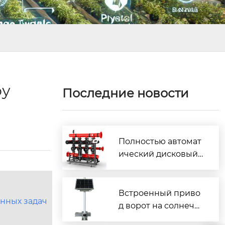
оу
Последние новости
Полностью автомат
ический дисковый
фильтр с обратной
промывкой
Встроенный приво
нных задач
д ворот на солнечн
ых батареях