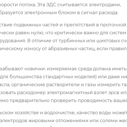
орости потока. Эта ЭДС считывается электродами,
разуется электронным блоком в сигнал расхода.
твие подвижных частей и препятствий в проточной 
ически равен нулю, что критически важно для систем
удования. В отличие от турбинных или шихтовых сч
ческому износу от абразивных частиц, если прави
о забывают новички: измеряемая среда должна иметь
(для большинства стандартных моделей) или даже н
сла, органические растворители и газы измерить т
ьзовать
расходомер электромагнитный взлет эрсв
ил
одимо предварительно проверить проводимость ваше
ьском хозяйстве и водоочистке, качество воды може
е электродов жировыми отложениями или солями же