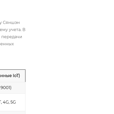
су Сяншэн
ему учета. В
я передачи
менных
нные IoT)
9001)
 4G, 5G