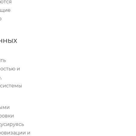
аются
ющие
о
енных
ать
ностью и
,
 системы
мыми
ровки
кусируясь
ровизации и