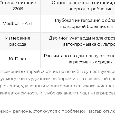
Сетевое питание
Опция солнечного питания, 
220В
энергопотребление
Глубокая интеграция с обл
Modbus, HART
платформой больших дан
Измерение
Двойной учет воды и электро
расхода
авто-промывка фильтр
Рассчитано на длительную эксп
10-12 лет
агрессивных средах
то заменить старый счетчик на новый в существующе
» могут быть удобным выбором из-за локальной до
ережения, удаленный мониторинг сельскохозяйстве
жна автономность и глубокая аналитика, интегриро
южном регионе, столкнулся с проблемой частых отк