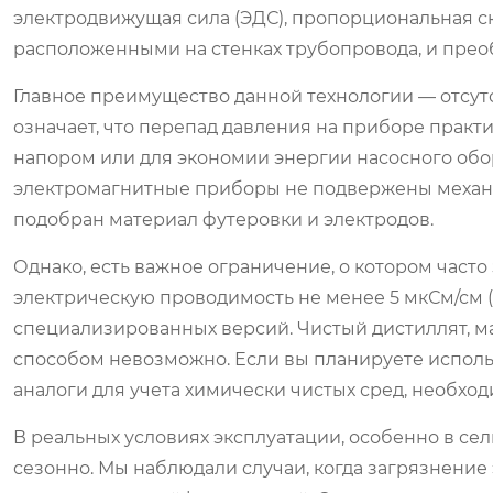
электродвижущая сила (ЭДС), пропорциональная ск
расположенными на стенках трубопровода, и преоб
Главное преимущество данной технологии — отсутс
означает, что перепад давления на приборе практ
напором или для экономии энергии насосного обор
электромагнитные приборы не подвержены механи
подобран материал футеровки и электродов.
Однако, есть важное ограничение, о котором част
электрическую проводимость не менее 5 мкСм/см 
специализированных версий. Чистый дистиллят, ма
способом невозможно. Если вы планируете испол
аналоги для учета химически чистых сред, необх
В реальных условиях эксплуатации, особенно в сел
сезонно. Мы наблюдали случаи, когда загрязнени