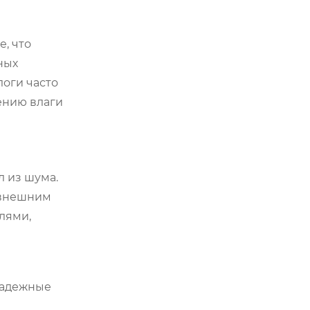
, что
ных
оги часто
ению влаги
л из шума.
 внешним
лями,
 надежные