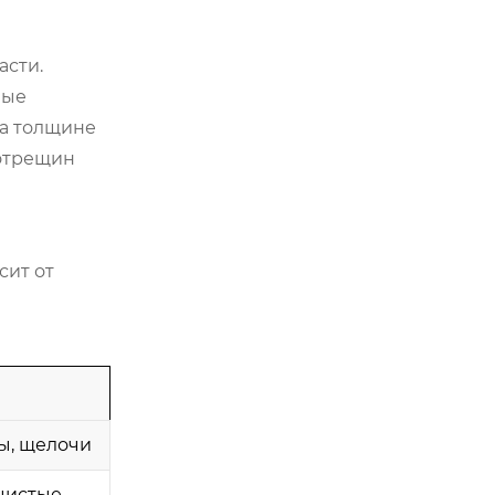
асти.
ные
на толщине
ротрещин
сит от
ы, щелочи
чистые