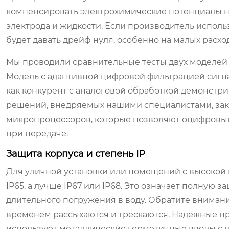
компенсировать электрохимические потенциалы на
электрода и жидкости. Если производитель испол
будет давать дрейф нуля, особенно на малых расход
Мы проводили сравнительные тесты двух моделей
Модель с адаптивной цифровой фильтрацией сигнал
как конкурент с аналоговой обработкой демонстр
решений, внедряемых нашими специалистами, за
микропроцессоров, которые позволяют оцифровыв
при передаче.
Защита корпуса и степень IP
Для уличной установки или помещений с высокой
IP65, а лучше IP67 или IP68. Это означает полную
длительного погружения в воду. Обратите внимани
временем рассыхаются и трескаются. Надежные п
используют металлические герметичные вводы с д