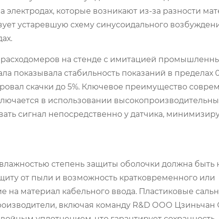
 электродах, которые возникают из-за разности ма
ьзует устаревшую схему синусоидального возбужден
ах.
 расходомеров на стенде с имитацией промышленны
а показывала стабильность показаний в пределах 0,
ировал скачки до 5%. Ключевое преимущество совре
ключается в использовании высокопроизводительны
ать сигнал непосредственно у датчика, минимизир
 влажностью степень защиты оболочки должна быть 
 защиту от пыли и возможность кратковременного или
е на материал кабельного ввода. Пластиковые сальн
роизводители, включая команду R&D ООО Цзиньчан 
войным уплотнением, что гарантирует сохранность