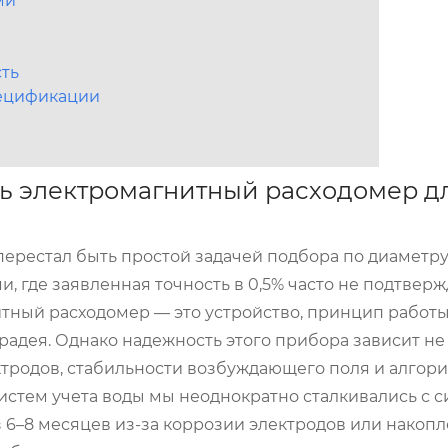
ми
ть
пецификации
ть электромагнитный расходомер д
перестал быть простой задачей подбора по диаметр
 где заявленная точность в 0,5% часто не подтверж
итный расходомер
— это устройство, принцип работы
адея. Однако надежность этого прибора зависит не 
ектродов, стабильности возбуждающего поля и алгор
истем учета воды мы неоднократно сталкивались с с
 6–8 месяцев из-за коррозии электродов или накоп