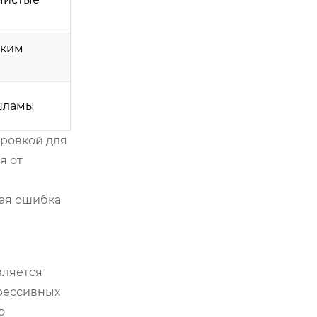
зким
 шламы
еровкой для
я от
кая ошибка
вляется
грессивных
о