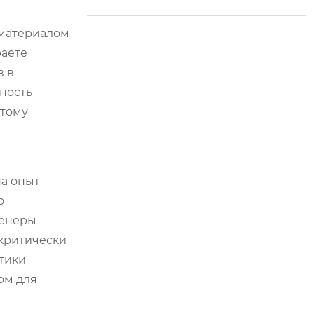
ы открывают новую
эру в управлении с
 материалом
ельским хозяйство
раете
м.
в в
ность
этому
а опыт
о
женеры
 критически
стики
ом для