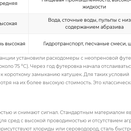
редняя
жидкости
Вода, сточные воды, пульпы с ни
ысокая
содержанием абразива
ь высокая
Гидротранспорт, песчаные смеси,
станции установили расходомеры с неопреновой фут
оло 75 °C). Через год футеровка начала отслаиватьс
 к короткому замыканию катушек. Для таких условий
отря на их более высокую стоимость. Это классичес
стью и снимают сигнал. Стандартным материалом я
 Для сред с высокой проводимостью и отсутствием а
 присутствуют хлориды или сероводород, сталь быстр