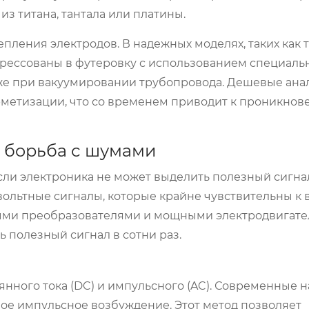
из титана, тантала или платины.
ления электродов. В надежных моделях, таких как те
рессованы в футеровку с использованием специаль
же при вакуумировании трубопровода. Дешевые анал
метизации, что со временем приводит к проникнов
: борьба с шумами
сли электроника не может выделить полезный сигна
ольтные сигналы, которые крайне чувствительны к
ными преобразователями и мощными электродвигате
 полезный сигнал в сотни раз.
янного тока (DC) и импульсного (AC). Современные
ое импульсное возбуждение. Этот метод позволяет