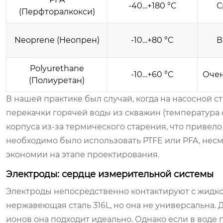
-40…+180 °C
С
(Перфторалкокси)
Neoprene (Неопрен)
-10…+80 °C
В
Polyurethane
-10…+60 °C
Очен
(Полиуретан)
В нашей практике был случай, когда на насосной 
перекачки горячей воды из скважин (температура ок
корпуса из-за термического старения, что привело
необходимо было использовать PTFE или PFA, несм
экономии на этапе проектирования.
Электроды: сердце измерительной системы
Электроды непосредственно контактируют с жидко
нержавеющая сталь 316L, но она не универсальна.
ионов она подходит идеально. Однако если в воде