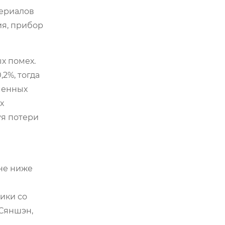
териалов
ия, прибор
х помех.
2%, тогда
менных
х
уя потери
не ниже
ики со
Сяншэн,