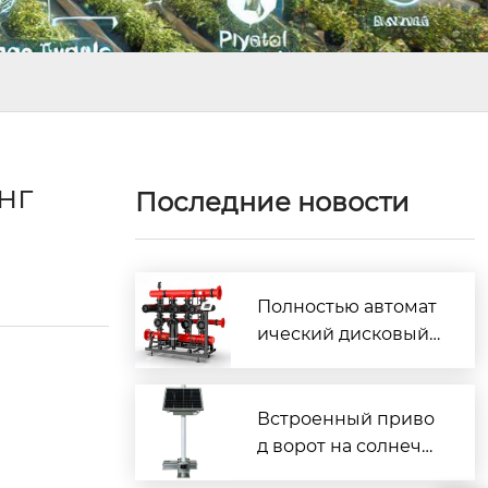
нг
Последние новости
Полностью автомат
ический дисковый
фильтр с обратной
промывкой
Встроенный приво
д ворот на солнечн
ых батареях