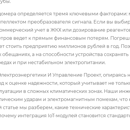
убы.
домера определяется тремя ключевыми факторами:
нтеллектом преобразователя сигнала. Если вы выби
 коммерческий учет в ЖКХ или дозирование реагенто
тров ведет к прямым финансовым потерям. Погреш
ет стоить предприятию миллионов рублей в год. По
 обещаниях, а на способности устройства сохранять
редах и при нестабильном электропитании.
ектроэнергетики И Управление Проект, опираясь н
од к оценке надежности, который учитывает не тольк
плуатации в сложных климатических зонах. Наши ин
влическим ударам и электромагнитным помехам, что
 статье мы разберем, какие технические характери
почему интеграция IoT-модулей становится стандарт