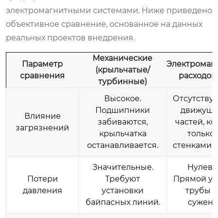
электромагнитными системами. Ниже приведено
объективное сравнение, основанное на данных
реальных проектов внедрения.
Механические
Параметр
Электромаг
(крыльчатые/
сравнения
расходо
турбинные)
Высокое.
Отсутствуе
Подшипники
движущи
Влияние
забиваются,
частей, ко
загрязнений
крыльчатка
только 
останавливается.
стенками т
Значительные.
Нулевы
Потери
Требуют
Прямой уч
давления
установки
трубы б
байпасных линий.
сужени