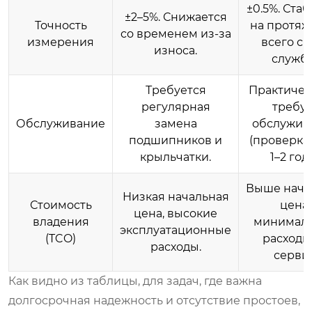
±0.5%. Ста
±2–5%. Снижается
Точность
на протя
со временем из-за
измерения
всего ср
износа.
служб
Требуется
Практичес
регулярная
требуе
Обслуживание
замена
обслужив
подшипников и
(проверка 
крыльчатки.
1–2 года
Выше нача
Низкая начальная
Стоимость
цена,
цена, высокие
владения
минимал
эксплуатационные
(TCO)
расходы
расходы.
сервис
Как видно из таблицы, для задач, где важна
долгосрочная надежность и отсутствие простоев,