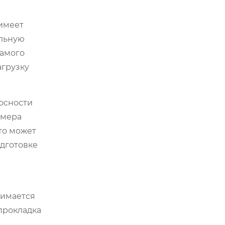
имеет
ельную
самого
агрузку
осности
омера
то может
дготовке
жимается
прокладка