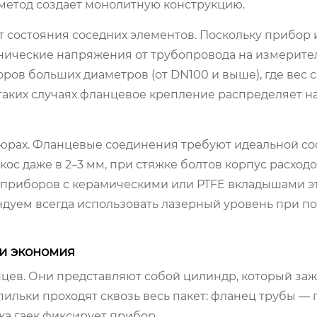
 метод создает монолитную конструкцию.
 состояния соседних элементов. Поскольку прибор 
анические напряжения от трубопровода на измерит
ров больших диаметров (от DN100 и выше), где вес 
 таких случаях фланцевое крепление распределяет н
ошюрах. Фланцевые соединения требуют идеальной со
кос даже в 2–3 мм, при стяжке болтов корпус расход
 приборов с керамическими или PTFE вкладышами э
дуем всегда использовать лазерный уровень при по
и экономия
цев. Они представляют собой цилиндр, который за
льки проходят сквозь весь пакет: фланец трубы — 
ка гаек фиксирует прибор.