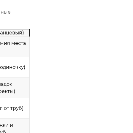
нные
анцевый)
омия места
 одиночку)
ладок
фекты)
 от труб)
жки и
руб