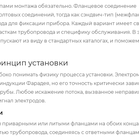
пами монтажа обязательно. Фланцевое соединение
болтовых соединений, тогда как сэндвич-тип (межфл
ода для фиксации прибора. Каждый вариант имеет с
сткам трубопровода и специфику обслуживания. В э
пускают из виду в стандартных каталогах, и поможе
ринцип установки
боко понимать физику процесса установки. Электр
индукции Фарадея, но его точность критически зави
трубы. Любое искажение потока, вызванное неправ
гнал электродов.
и
приварными или литыми фланцами на обоих концах
тью трубопровода, соединяясь с ответными фланцам