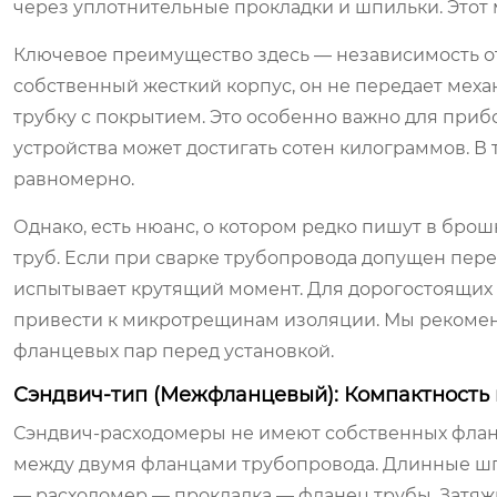
через уплотнительные прокладки и шпильки. Этот
Ключевое преимущество здесь — независимость от
собственный жесткий корпус, он не передает мех
трубку с покрытием. Это особенно важно для прибо
устройства может достигать сотен килограммов. В
равномерно.
Однако, есть нюанс, о котором редко пишут в бр
труб. Если при сварке трубопровода допущен пере
испытывает крутящий момент. Для дорогостоящих
привести к микротрещинам изоляции. Мы рекомен
фланцевых пар перед установкой.
Сэндвич-тип (Межфланцевый): Компактность 
Сэндвич-расходомеры не имеют собственных флан
между двумя фланцами трубопровода. Длинные шпи
— расходомер — прокладка — фланец трубы. Затяж