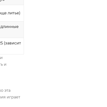
още литье)
ь длинные
5 (зависит
 и
ь и
о эта
ния играет