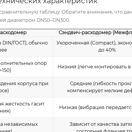
ехнических характеристик
сравнительную таблицу. Обратите внимание, что да
лей диаметром DN50–DN300.
асходомер
Сэндвич-расходомер (Межфл
о DIN/ГОСТ), обычно
Укороченная (Compact), экон
нее
до 40%
полнительных опор
Низкий (легче монтировать в
>150)
ждения корпуса при
Средние (гибкость прок
осе)
компенсирует мелкие де
я жесткость гасит
Низкая (вибрация передается
ния)
ва независимых
Зависит от качества затя
ения)
состояния фланцев т