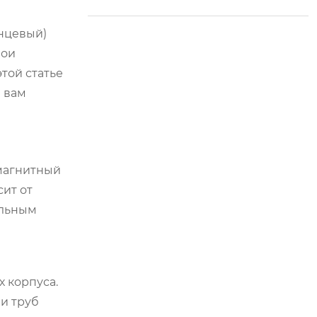
ы открывают новую
эру в управлении с
анцевый)
ельским хозяйство
вои
м.
той статье
м вам
омагнитный
сит от
ильным
 корпуса.
и труб