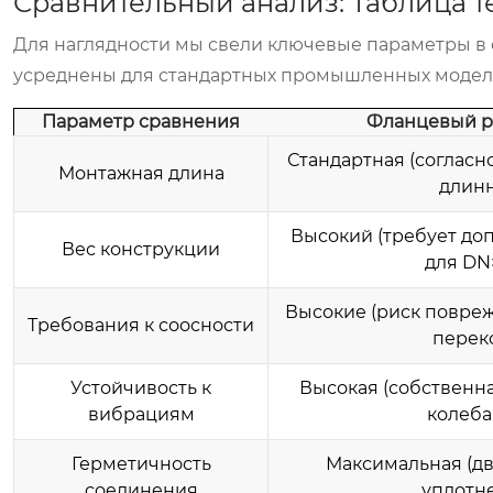
Сравнительный анализ: Таблица т
Для наглядности мы свели ключевые параметры в 
усреднены для стандартных промышленных моде
Параметр сравнения
Фланцевый р
Стандартная (согласн
Монтажная длина
длин
Высокий (требует до
Вес конструкции
для DN
Высокие (риск повре
Требования к соосности
перек
Устойчивость к
Высокая (собственна
вибрациям
колеба
Герметичность
Максимальная (д
соединения
уплотн