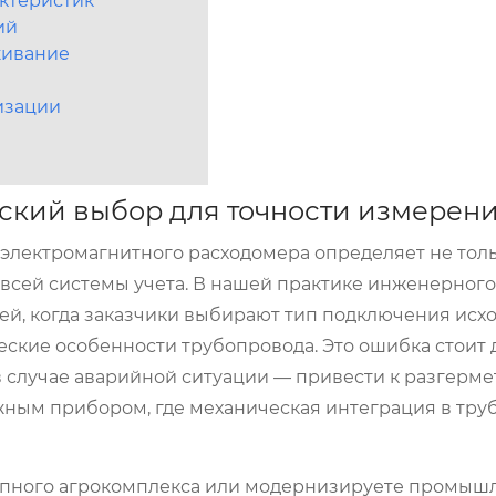
актеристик
ий
живание
изации
ский выбор для точности измерен
лектромагнитного расходомера определяет не тол
 всей системы учета. В нашей практике инженерного
ей, когда заказчики выбирают тип подключения исх
ские особенности трубопровода. Это ошибка стоит 
в случае аварийной ситуации — привести к разгерм
жным прибором, где механическая интеграция в тру
рупного агрокомплекса или модернизируете промы