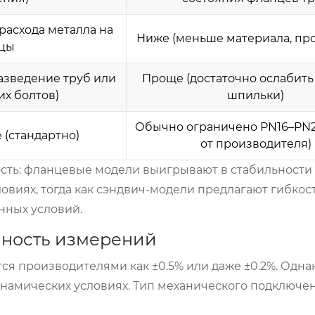
 расхода металла на
Ниже (меньше материала, пр
цы
азведение труб или
Проще (достаточно ослабит
их болтов)
шпильки)
Обычно ограничено PN16–PN2
 (стандартно)
от производителя)
сть: фланцевые модели выигрывают в стабильности
виях, тогда как сэндвич-модели предлагают гибкост
нных условий.
чность измерений
ся производителями как ±0.5% или даже ±0.2%. Однак
намических условиях. Тип механического подключе