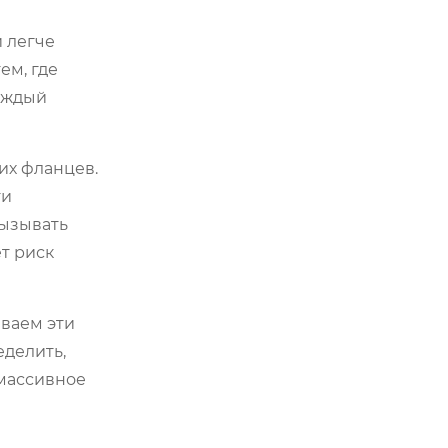
 легче
ем, где
каждый
их фланцев.
ти
вызывать
т риск
ваем эти
еделить,
 массивное