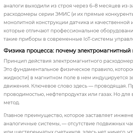
аналоги выходили из строя через 6–8 месяцев из-
расходомеры серии ЭМИС (и их прямые конкуренты
монолитной конструкции датчика и качественной и
которые отличают профессиональное оборудование
такие приборы в современные IoT-системы управл
Физика процесса: почему электромагнитный
Принцип действия электромагнитного расходомера
Это фундаментальное физическое правило, которое
жидкости) в магнитном поле в нем индуцируется 
движения. Ключевое слово здесь —
проводящая
. 
проводимостью, нефтепродуктах или газах. Но для 
метод.
Главное преимущество, которое заставляет инжен
аналогичные системы, — отсутствие подвижных час
или шестеренчатых счетчиков, здесь нет ничего, ч