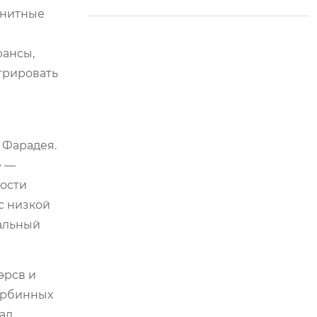
бережении и интел
гнитные
лектуальной эксплу
атации и техническ
юансы,
ом обслуживании
грировать
 Фарадея.
е —
рости
с низкой
еальный
эрсв
и
турбинных
пад