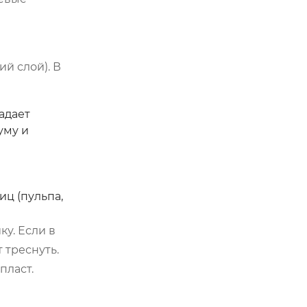
й слой). В
адает
уму и
ц (пульпа,
у. Если в
 треснуть.
пласт.