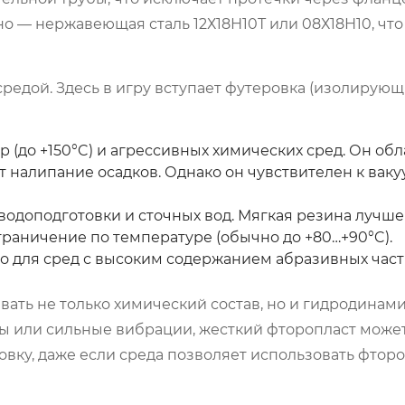
о — нержавеющая сталь 12Х18Н10Т или 08Х18Н10, что
средой. Здесь в игру вступает футеровка (изолирующи
 (до +150°C) и агрессивных химических сред. Он обл
налипание осадков. Однако он чувствителен к ваку
одоподготовки и сточных вод. Мягкая резина лучше
раничение по температуре (обычно до +80…+90°C).
 для сред с высоким содержанием абразивных части
ть не только химический состав, но и гидродинамик
 или сильные вибрации, жесткий фторопласт может
вку, даже если среда позволяет использовать фторо