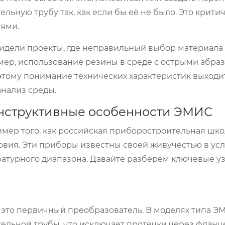
льную трубу так, как если бы её не было. Это крити
иями.
 видели проекты, где неправильный выбор материала
мер, использование резины в среде с острыми абр
этому понимание технических характеристик выходи
анализ среды.
онструктивные особенности ЭМИС
мер того, как российская приборостроительная шко
овия. Эти приборы известны своей живучестью в ус
атурного диапазона. Давайте разберем ключевые уз
 это первичный преобразователь. В моделях типа Э
ельной трубы, что исключает протечки через флан