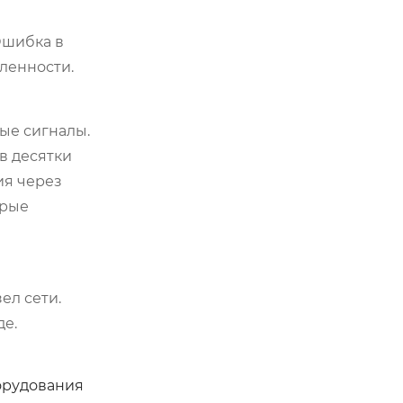
Ошибка в
ленности.
ые сигналы.
в десятки
ия через
орые
ел сети.
де.
орудования