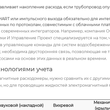
авливает накопление расхода, если трубопровод опу
HART или импульсного выхода обязательно для инте
нных по протоколам, совместимым с облачными пла
 современных интеграторов. Например, компания
О
ки И Управление Проект
специализируется на том, 
х в управляющие команды для систем водосбережени
н; необходима двусторонняя связь, позволяющая не 
сосами на основе этих данных в реальном времени.
хнологиями учета
гнитные расходомеры, нужно сравнить их с другими
ч, но для проводящих жидкостей электромагнитный 
Механи
звуковой (накладной)
Вихревой
(крыль