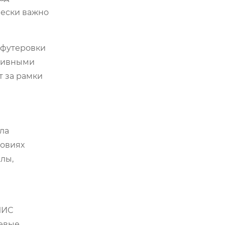
чески важно
 футеровки
азивными
т за рамки
ла
ловиях
лы,
МИС
цевые