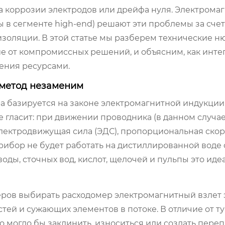
за коррозии электродов или дрейфа нуля. Электрома
 в сегменте high-end) решают эти проблемы за счет
золяции. В этой статье мы разберем технические н
 от компромиссных решений, и объясним, как инте
ения ресурсами.
 метод незаменим
 базируется на законе электромагнитной индукции
 гласит: при движении проводника (в данном случа
электродвижущая сила (ЭДС), пропорциональная ско
Прибор не будет работать на дистиллированной воде 
воды, сточных вод, кислот, щелочей и пульпы это ид
еров выбирать
расходомер электромагнитный взлет 
тей и сужающих элементов в потоке. В отличие от 
то могло бы заклинить, износиться или создать пере