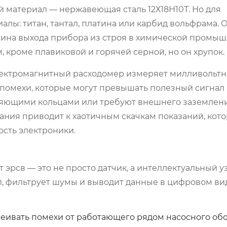
 материал — нержавеющая сталь 12Х18Н10Т. Но для
алы: титан, тантал, платина или карбид вольфрама. 
чина выхода прибора из строя в химической промыш
, кроме плавиковой и горячей серной, но он хрупок.
лектромагнитный расходомер измеряет милливольтн
омехи, которые могут превышать полезный сигнал 
яющими кольцами или требуют внешнего заземлен
ания приводит к хаотичным скачкам показаний, кот
сть электроники.
т эрсв
— это не просто датчик, а интеллектуальный уз
, фильтрует шумы и выводит данные в цифровом ви
еивать помехи от работающего рядом насосного об