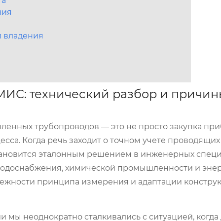
та
ния
и владения
ИС: технический разбор и причин
енных трубопроводов — это не просто закупка приб
сса. Когда речь заходит о точном учете проводящих
тановится эталонным решением в инженерных специ
 водоснабжения, химической промышленности и эне
адежности принципа измерения и адаптации констру
и мы неоднократно сталкивались с ситуацией, когд