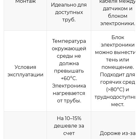
Монтаж
кабеля между
Идеально для
датчиком и
доступных
блоком
труб.
электроники.
Блок
Температура
электроники
окружающей
можно вынести 
среды не
тень или
должна
Условия
помещение.
превышать
эксплуатации
Подходит для
+60°C.
горячих сред
Электроника
(>80°C) и
нагревается
труднодоступны
от трубы.
мест.
На 10–15%
дешевле за
счет
Дороже из-за