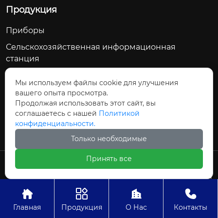
Продукция
Приборы
Сельскохозяйственная информационная
станция
Счетчик воды
Мы используем файлы cookie для улучшения
Сельскохозяйственное водосберегающее
вашего опыта просмотра.
оборудование
Продолжая использовать этот сайт, вы
соглашаетесь с нашей
Политикой
Модуль дозирования управления
конфиденциальности.
Только необходимые
Принять все
Авторское право©ООО Цзиньчан Сяншэн
Автоматизация Электроэнергетики И
Управление Проект




Главная
Продукция
О Нас
Контакты