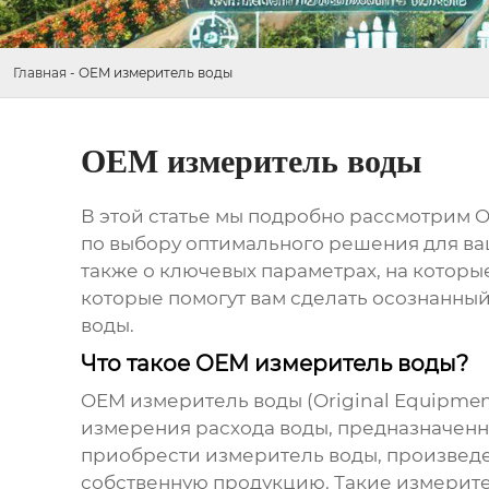
Главная
-
OEM измеритель воды
OEM измеритель воды
В этой статье мы подробно рассмотрим
O
по выбору оптимального решения для ваш
также о ключевых параметрах, на которы
которые помогут вам сделать осознанны
воды
.
Что такое OEM измеритель воды?
OEM измеритель воды
(Original Equipme
измерения расхода воды, предназначенно
приобрести
измеритель воды
, произве
собственную продукцию. Такие измерите