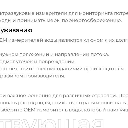
ультразвуковые измерители для мониторинга потр
сходы и принимать меры по энергосбережению.
служиванию
EM измерителей воды
являются ключом к их долг
 нужном положении и направлении потока.
едмет утечек и повреждений.
соответствии с рекомендациями производителя.
 графиком производителя.
ой важное решение для различных отраслей. Пр
овать расход воды, снижать затраты и повышать
 выберите
OEM измеритель воды
, который наилуч
ствующая