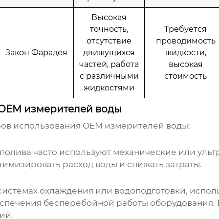
Высокая
точность,
Требуется
отсутствие
проводимость
Закон Фарадея
движущихся
жидкости,
частей, работа
высокая
с различными
стоимость
жидкостями
OEM измерителей воды
ров использования
OEM измерителей воды
:
полива часто используют механические или уль
птимизировать расход воды и снижать затраты.
системах охлаждения или водоподготовки, испо
беспечения бесперебойной работы оборудования.
ий.