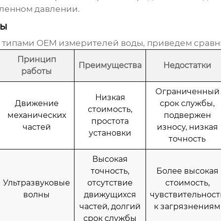
еленном давлении.
ды
у типами
OEM измерителей воды
, приведем сравн
Принцип
Преимущества
Недостатки
работы
Ограниченный
Низкая
Движение
срок службы,
стоимость,
механических
подвержен
простота
частей
износу, низкая
установки
точность
Высокая
точность,
Более высокая
Ультразвуковые
отсутствие
стоимость,
волны
движущихся
чувствительност
частей, долгий
к загрязнениям
срок службы