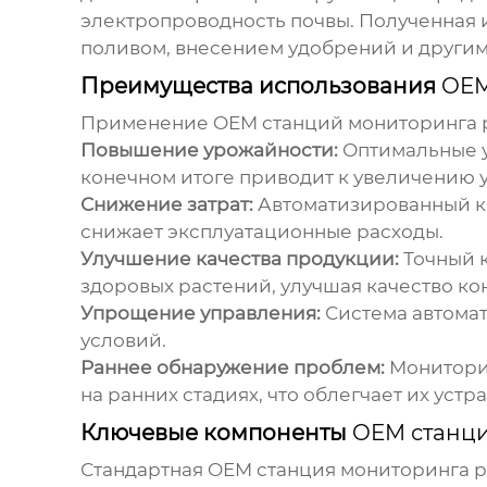
электропроводность почвы. Полученная
поливом, внесением удобрений и другим
Преимущества использования
OEM
Применение
OEM станций мониторинга 
Повышение урожайности:
Оптимальные у
конечном итоге приводит к увеличению 
Снижение затрат:
Автоматизированный ко
снижает эксплуатационные расходы.
Улучшение качества продукции:
Точный 
здоровых растений, улучшая качество ко
Упрощение управления:
Система автомат
условий.
Раннее обнаружение проблем:
Мониторин
на ранних стадиях, что облегчает их устр
Ключевые компоненты
OEM станци
Стандартная
OEM станция мониторинга 