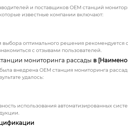
зводителей и поставщиков
OEM станций монитор
которые известные компании включают:
 выбора оптимального решения рекомендуется об
знакомиться с отзывами пользователей.
танции мониторинга рассады
в [Наимено
 была внедрена
OEM станция мониторинга расса
ультате удалось:
ность использования автоматизированных сист
дукции.
ецификации