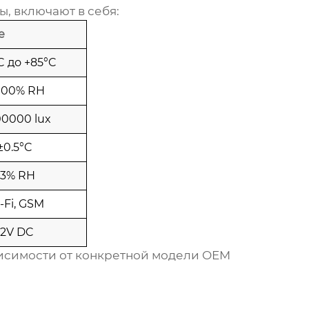
ды
, включают в себя:
е
C до +85°C
100% RH
00000 lux
±0.5°C
±3% RH
-Fi, GSM
12V DC
висимости от конкретной модели
OEM