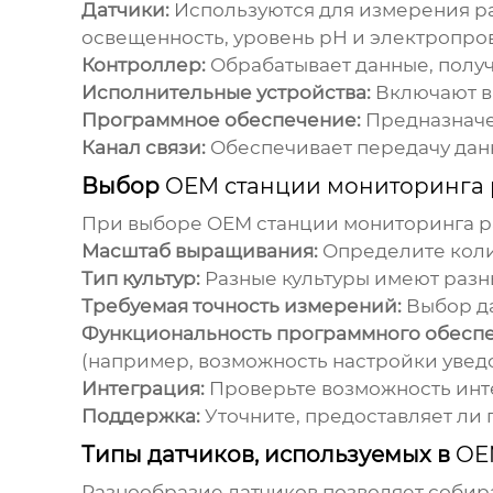
Датчики:
Используются для измерения раз
освещенность, уровень pH и электропро
Контроллер:
Обрабатывает данные, получ
Исполнительные устройства:
Включают в 
Программное обеспечение:
Предназначен
Канал связи:
Обеспечивает передачу данн
Выбор
OEM станции мониторинга 
При выборе
OEM станции мониторинга 
Масштаб выращивания:
Определите коли
Тип культур:
Разные культуры имеют разн
Требуемая точность измерений:
Выбор да
Функциональность программного обеспе
(например, возможность настройки уведо
Интеграция:
Проверьте возможность инт
Поддержка:
Уточните, предоставляет ли
Типы датчиков, используемых в
OE
Разнообразие датчиков позволяет собир