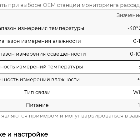
ать при выборе
OEM станции мониторинга расса
Значени
пазон измерения температуры
-40°
иапазон измерения влажности
0-
пазон измерения освещенности
0-1
чность измерений температуры
очность измерений влажности
Тип связи
Wi
Питание
и являются примером и могут варьироваться в за
ке и настройке