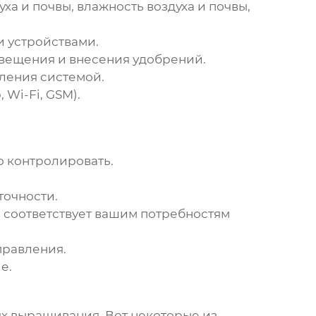
а и почвы, влажность воздуха и почвы,
и устройствами.
свещения и внесения удобрений.
вления системой.
Wi-Fi, GSM).
 контролировать.
точности.
 соответствует вашим потребностям
правления.
е.
х выращивания. Вот некоторые из