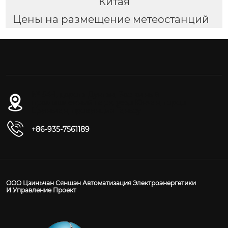
Китая
Цены на размещение метеостанций
№ 54-1, дорога Дунган, Восточный
промышленный парк, уезд Юнчан, город
Цзиньчан, провинция Ганьсу
+86-935-7561189
ООО Цзиньчан Сяншэн Автоматизация Электроэнергетики
И Управление Проект