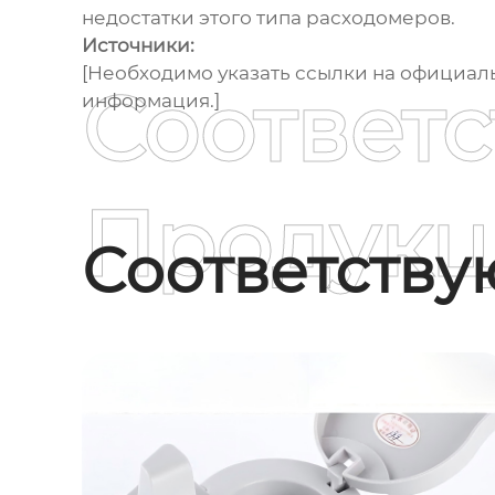
недостатки этого типа расходомеров.
Источники:
[Необходимо указать ссылки на официаль
Соответ
информация.]
Продукц
Соответств