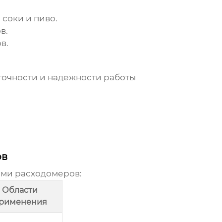
соки и пиво.
в.
в.
точности и надежности работы
ов
ами расходомеров:
Области
рименения