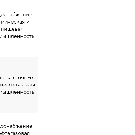
оснабжение,
имическая и
пищевая
мышленность.
стка сточных
 нефтегазовая
мышленность.
оснабжение,
ефтегазовая