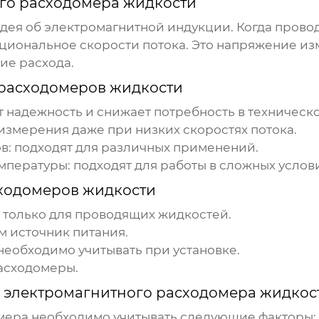
го расходомера жидкости
дея об электромагнитной индукции. Когда прово
циональное скорости потока. Это напряжение и
ие расхода.
расходомеров жидкости
т надежность и снижает потребность в техническ
измерения даже при низких скоростях потока.
: подходят для различных применений.
мпературы: подходят для работы в сложных услови
ходомеров жидкости
т только для проводящих жидкостей.
м источник питания.
необходимо учитывать при установке.
расходомеры.
 электромагнитного расходомера жидкос
мера
необходимо учитывать следующие факторы: