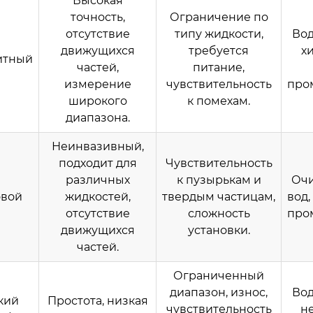
Высокая
точность,
Ограничение по
отсутствие
типу жидкости,
Вод
движущихся
требуется
х
итный
частей,
питание,
измерение
чувствительность
про
широкого
к помехам.
диапазона.
Неинвазивный,
подходит для
Чувствительность
различных
к пузырькам и
Очи
овой
жидкостей,
твердым частицам,
вод,
отсутствие
сложность
про
движущихся
установки.
частей.
Ограниченный
диапазон, износ,
Вод
кий
Простота, низкая
чувствительность
н