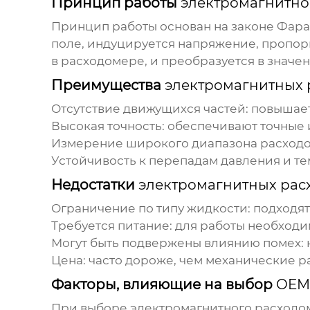
Принцип работы
электромагнитно
Принцип работы основан на законе Фара
поле, индуцируется напряжение, пропор
в расходомере, и преобразуется в значен
Преимущества
электромагнитных 
Отсутствие движущихся частей: повышае
Высокая точность: обеспечивают точные 
Измерение широкого диапазона расходов
Устойчивость к перепадам давления и те
Недостатки
электромагнитных рас
Ограничение по типу жидкости: подходя
Требуется питание: для работы необходи
Могут быть подвержены влиянию помех: 
Цена: часто дороже, чем механические 
Факторы, влияющие на выбор
OEM
При выборе
электромагнитного расходо