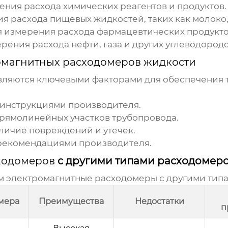
ния расхода химических реагентов и продуктов.
 расхода пищевых жидкостей, таких как молоко, 
 измерения расхода фармацевтических продукто
ения расхода нефти, газа и других углеводородо
омагнитных расходомеров жидкости
вляются ключевыми факторами для обеспечения 
с инструкциями производителя.
прямолинейных участков трубопровода.
личие повреждений и утечек.
 рекомендациями производителя.
ходомеров
с другими типами расходомер
им
электромагнитные расходомеры
с другими тип
мера
Преимущества
Недостатки
п