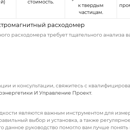
й)
стоимость.
к твердым
про
частицам.
ктромагнитный расходомер
ного расходомера
требует тщательного анализа в
ции и консультации, свяжитесь с квалифициров
оэнергетики И Управление Проект
.
дкости
являются важным инструментом для изме
авильный выбор и установка, а также регулярно
то данное руководство помогло вам лучше понят