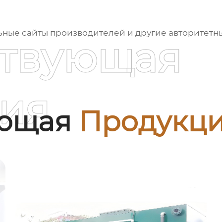
ные сайты производителей и другие авторитетные
ствующая
ия
ующая
Продукц