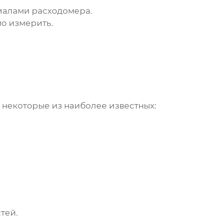
риалами расходомера.
о измерить.
т некоторые из наиболее известных:
тей.