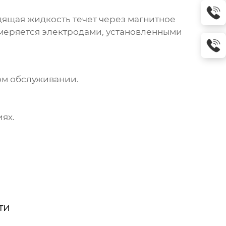
дящая жидкость течет через магнитное
змеряется электродами, установленными
ом обслуживании.
ях.
ти